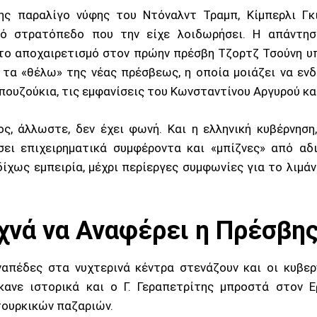
ης παραλίγο νύφης του Ντόναλντ Τραμπ, Κίμπερλι Γκ
κό στρατόπεδο που την είχε λοιδωρήσει. Η απάντη
το αποχαιρετισμό στον πρώην πρέσβη Τζορτζ Τσούνη υπ
 τα «θέλω» της νέας πρέσβεως, η οποία μοιάζει να εν
πουζούκια, τις εμφανίσεις του Κωνσταντίνου Αργυρού κ
ος, άλλωστε, δεν έχει φωνή. Και η ελληνική κυβέρνησ
σει επιχειρηματικά συμφέροντα και «μπίζνες» από αδ
δίχως εμπειρία, μέχρι περίεργες συμφωνίες για το λιμάν
εχνά να Αναφέρει η Πρέσβη
ναπέδες στα νυχτερινά κέντρα στενάζουν και οι κυβε
κανε ιστορικά και ο Γ. Γεραπετρίτης μπροστά στον Ε
τουρκικών παζαριών.