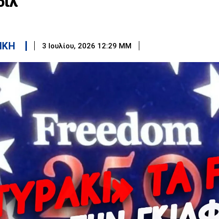
όιλ
ΙΚΗ
3 Ιουλίου, 2026 12:29 ΜΜ