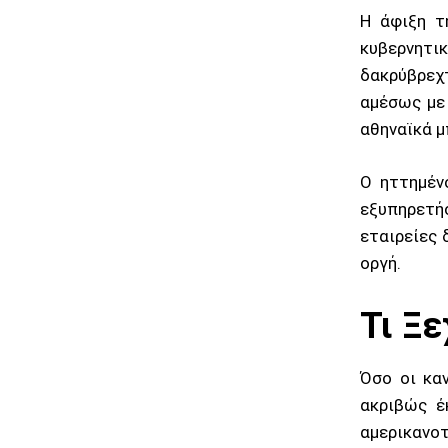
Η άφιξη τ
κυβερνητι
δακρύβρεχ
αμέσως με
αθηναϊκά μ
Ο ηττημέν
εξυπηρετή
εταιρείες 
οργή.
Τι Ξ
Όσο οι κα
ακριβώς έ
αμερικανο