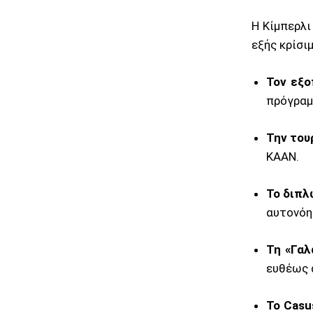
Η Κίμπερλι
εξής κρίσι
Τον εξο
πρόγραμ
Την του
KAAN.
Το διπλ
αυτονόητ
Τη «Γαλ
ευθέως α
Το Casus