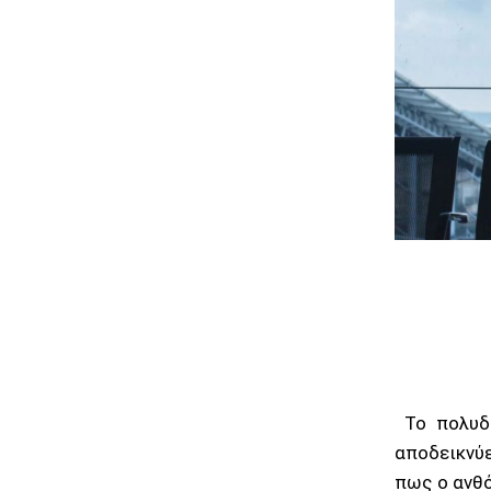
Το πολυδι
αποδεικνύε
πως ο ανθό