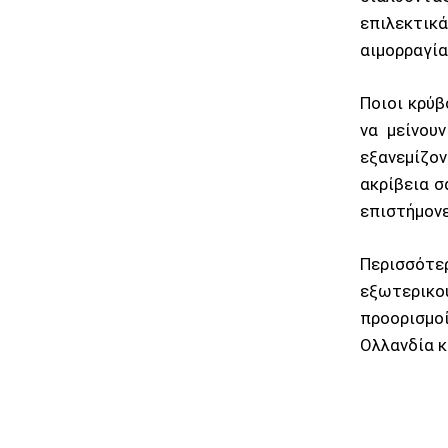
επιλεκτικ
αιμορραγία
Ποιοι κρύβ
να μείνου
εξανεμίζον
ακρίβεια σ
επιστήμονε
Περισσότε
εξωτερικού
προορισμοί
Ολλανδία κ