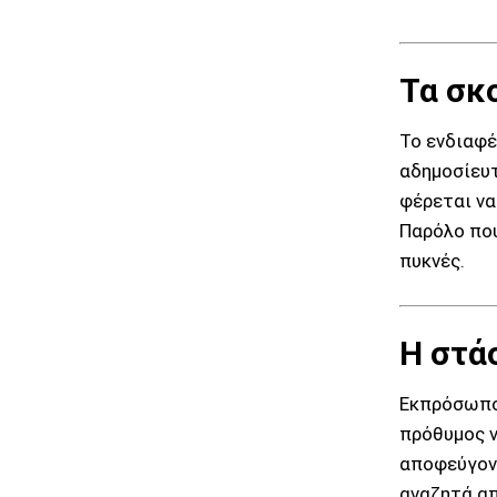
Τα σκ
Το ενδιαφέ
αδημοσίευτ
φέρεται να
Παρόλο πο
πυκνές.
Η στά
Εκπρόσωποι
πρόθυμος ν
αποφεύγοντ
αναζητά απ