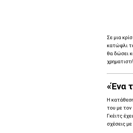
Σε μια κρίσ
κατώφλι το
θα δώσει κ
χρηματιστή
«Ένα 
Η κατάθεση
του με τον
Γκέιτς έχε
σχέσεις με